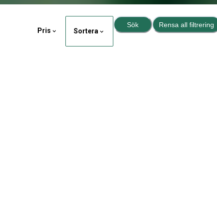
Sök
Rensa all filtrering
Pris
Sortera