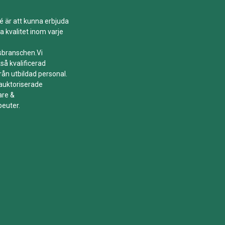
é är att kunna erbjuda
a kvalitet inom varje
tsbranschen.Vi
så kvalificerad
rån utbildad personal.
 auktoriserade
are &
peuter.