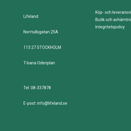
Köp- och leveransvi
Lifeland
Butik och avhämtn
Integritetspolicy
Norrtullsgatan 25A
113 27 STOCKHOLM
T-bana Odenplan
Tel: 08-337878
E-post: info@lifeland.se