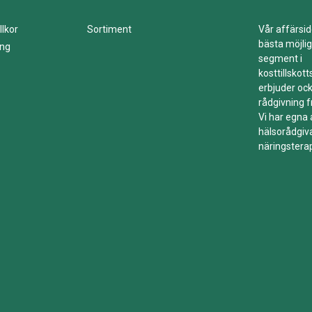
llkor
Sortiment
Vår affärsid
bästa möjlig
ing
segment i
kosttillskot
erbjuder ock
rådgivning f
Vi har egna
hälsorådgiv
näringstera