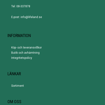
Tel: 08-337878
E-post: info@lifeland.se
INFORMATION
Köp- och leveransvillkor
Butik och avhämtning
Integritetspolicy
LÄNKAR
Sortiment
OM OSS