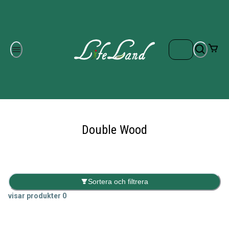
Om oss
Gratis frakt på ordrar över 700 kr
Kontakta oss
Double Wood
Sortera och filtrera
visar produkter
0