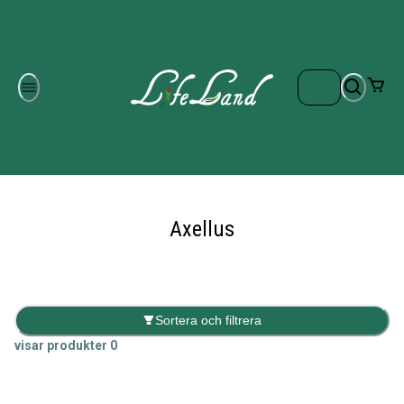
Om oss
Gratis frakt på ordrar över 700 kr
Kontakta oss
Axellus
Sortera och filtrera
visar produkter
0