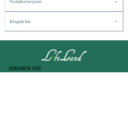
Produktrecensioner
Bifogade filer
KONTAKTA OSS
Lifeland
Norrtullsgatan 25A
113 27 STOCKHOLM
T-bana Odenplan