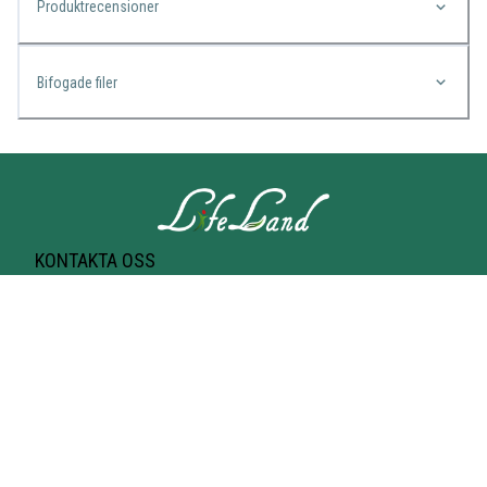
Produktrecensioner
Bifogade filer
KONTAKTA OSS
Lifeland
Norrtullsgatan 25A
113 27 STOCKHOLM
T-bana Odenplan